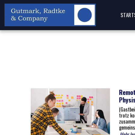
START
Remote
Physi
(Gastbei
trotz ko
zusamme
gemeins
Mehr le