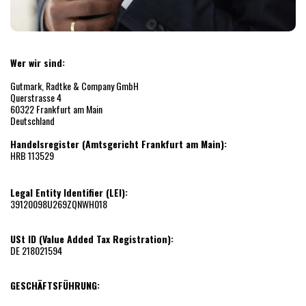
Wer wir sind:
Gutmark, Radtke & Company GmbH
Querstrasse 4
60322 Frankfurt am Main
Deutschland
Handelsregi
ster (Amtsgericht Frankfurt am Main):
HRB 113529
Legal Entity Identi
fier (LEI):
39120098U269ZQNWH018
USt ID (Value Added Tax Registration):
DE 218021594
GESCHÄFTSFÜHRUNG: