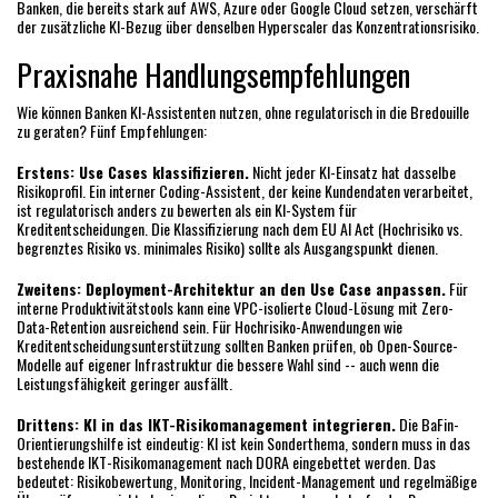
Banken, die bereits stark auf AWS, Azure oder Google Cloud setzen, verschärft
der zusätzliche KI-Bezug über denselben Hyperscaler das Konzentrationsrisiko.
Praxisnahe Handlungsempfehlungen
Wie können Banken KI-Assistenten nutzen, ohne regulatorisch in die Bredouille
zu geraten? Fünf Empfehlungen:
Erstens: Use Cases klassifizieren.
Nicht jeder KI-Einsatz hat dasselbe
Risikoprofil. Ein interner Coding-Assistent, der keine Kundendaten verarbeitet,
ist regulatorisch anders zu bewerten als ein KI-System für
Kreditentscheidungen. Die Klassifizierung nach dem EU AI Act (Hochrisiko vs.
begrenztes Risiko vs. minimales Risiko) sollte als Ausgangspunkt dienen.
Zweitens: Deployment-Architektur an den Use Case anpassen.
Für
interne Produktivitätstools kann eine VPC-isolierte Cloud-Lösung mit Zero-
Data-Retention ausreichend sein. Für Hochrisiko-Anwendungen wie
Kreditentscheidungsunterstützung sollten Banken prüfen, ob Open-Source-
Modelle auf eigener Infrastruktur die bessere Wahl sind -- auch wenn die
Leistungsfähigkeit geringer ausfällt.
Drittens: KI in das IKT-Risikomanagement integrieren.
Die BaFin-
Orientierungshilfe ist eindeutig: KI ist kein Sonderthema, sondern muss in das
bestehende IKT-Risikomanagement nach DORA eingebettet werden. Das
bedeutet: Risikobewertung, Monitoring, Incident-Management und regelmäßige