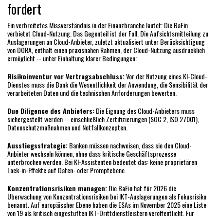
fordert
Ein verbreitetes Missverständnis in der Finanzbranche lautet: Die BaFin
verbietet Cloud-Nutzung. Das Gegenteil ist der Fall. Die Aufsichtsmitteilung zu
Auslagerungen an Cloud-Anbieter, zuletzt aktualisiert unter Berücksichtigung
von DORA, enthält einen praxisnahen Rahmen, der Cloud-Nutzung ausdrücklich
ermöglicht -- unter Einhaltung klarer Bedingungen:
Risikoinventur vor Vertragsabschluss:
Vor der Nutzung eines KI-Cloud-
Dienstes muss die Bank die Wesentlichkeit der Anwendung, die Sensibilität der
verarbeiteten Daten und die technischen Anforderungen bewerten.
Due Diligence des Anbieters:
Die Eignung des Cloud-Anbieters muss
sichergestellt werden -- einschließlich Zertifizierungen (SOC 2, ISO 27001),
Datenschutzmaßnahmen und Notfallkonzepten.
Ausstiegsstrategie:
Banken müssen nachweisen, dass sie den Cloud-
Anbieter wechseln können, ohne dass kritische Geschäftsprozesse
unterbrochen werden. Bei KI-Assistenten bedeutet das: keine proprietären
Lock-in-Effekte auf Daten- oder Promptebene.
Konzentrationsrisiken managen:
Die BaFin hat für 2026 die
Überwachung von Konzentrationsrisiken bei IKT-Auslagerungen als Fokusrisiko
benannt. Auf europäischer Ebene haben die ESAs im November 2025 eine Liste
von 19 als kritisch eingestuften IKT-Drittdienstleistern veröffentlicht. Für