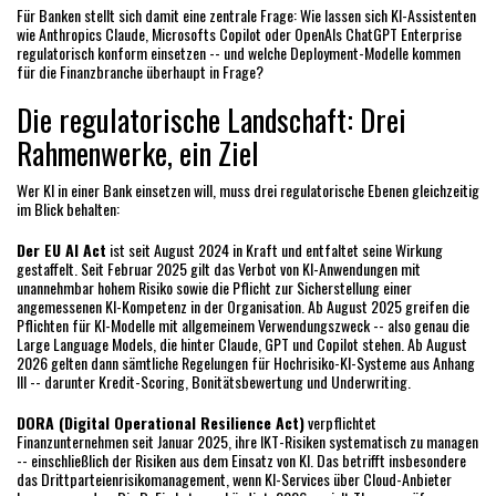
Für Banken stellt sich damit eine zentrale Frage: Wie lassen sich KI-Assistenten
wie Anthropics Claude, Microsofts Copilot oder OpenAIs ChatGPT Enterprise
regulatorisch konform einsetzen -- und welche Deployment-Modelle kommen
für die Finanzbranche überhaupt in Frage?
Die regulatorische Landschaft: Drei
Rahmenwerke, ein Ziel
Wer KI in einer Bank einsetzen will, muss drei regulatorische Ebenen gleichzeitig
im Blick behalten:
Der EU AI Act
ist seit August 2024 in Kraft und entfaltet seine Wirkung
gestaffelt. Seit Februar 2025 gilt das Verbot von KI-Anwendungen mit
unannehmbar hohem Risiko sowie die Pflicht zur Sicherstellung einer
angemessenen KI-Kompetenz in der Organisation. Ab August 2025 greifen die
Pflichten für KI-Modelle mit allgemeinem Verwendungszweck -- also genau die
Large Language Models, die hinter Claude, GPT und Copilot stehen. Ab August
2026 gelten dann sämtliche Regelungen für Hochrisiko-KI-Systeme aus Anhang
III -- darunter Kredit-Scoring, Bonitätsbewertung und Underwriting.
DORA (Digital Operational Resilience Act)
verpflichtet
Finanzunternehmen seit Januar 2025, ihre IKT-Risiken systematisch zu managen
-- einschließlich der Risiken aus dem Einsatz von KI. Das betrifft insbesondere
das Drittparteienrisikomanagement, wenn KI-Services über Cloud-Anbieter