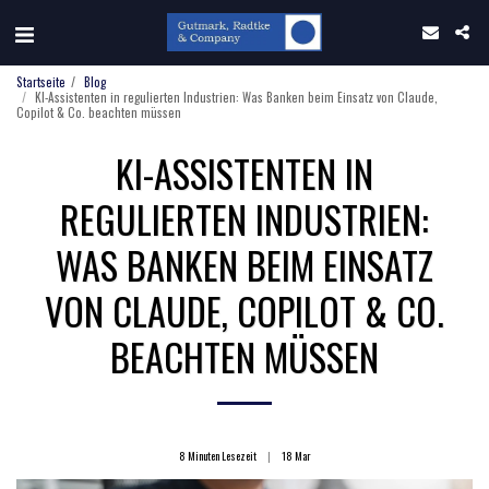
Startseite
Blog
KI-Assistenten in regulierten Industrien: Was Banken beim Einsatz von Claude,
Copilot & Co. beachten müssen
KI-ASSISTENTEN IN
REGULIERTEN INDUSTRIEN:
WAS BANKEN BEIM EINSATZ
VON CLAUDE, COPILOT & CO.
BEACHTEN MÜSSEN
8 Minuten Lesezeit
18
Mar