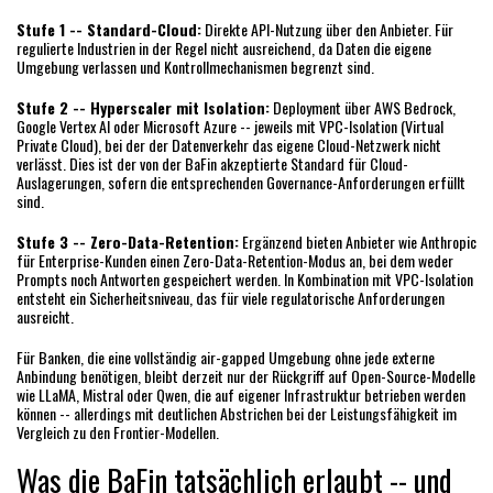
Stufe 1 -- Standard-Cloud:
Direkte API-Nutzung über den Anbieter. Für
regulierte Industrien in der Regel nicht ausreichend, da Daten die eigene
Umgebung verlassen und Kontrollmechanismen begrenzt sind.
Stufe 2 -- Hyperscaler mit Isolation:
Deployment über AWS Bedrock,
Google Vertex AI oder Microsoft Azure -- jeweils mit VPC-Isolation (Virtual
Private Cloud), bei der der Datenverkehr das eigene Cloud-Netzwerk nicht
verlässt. Dies ist der von der BaFin akzeptierte Standard für Cloud-
Auslagerungen, sofern die entsprechenden Governance-Anforderungen erfüllt
sind.
Stufe 3 -- Zero-Data-Retention:
Ergänzend bieten Anbieter wie Anthropic
für Enterprise-Kunden einen Zero-Data-Retention-Modus an, bei dem weder
Prompts noch Antworten gespeichert werden. In Kombination mit VPC-Isolation
entsteht ein Sicherheitsniveau, das für viele regulatorische Anforderungen
ausreicht.
Für Banken, die eine vollständig air-gapped Umgebung ohne jede externe
Anbindung benötigen, bleibt derzeit nur der Rückgriff auf Open-Source-Modelle
wie LLaMA, Mistral oder Qwen, die auf eigener Infrastruktur betrieben werden
können -- allerdings mit deutlichen Abstrichen bei der Leistungsfähigkeit im
Vergleich zu den Frontier-Modellen.
Was die BaFin tatsächlich erlaubt -- und