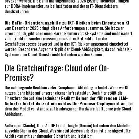
bezogen werden. Die BaFin hat angekündigt, 2026 gezielt Themenprüfungen
zur DORA-Implementierung bei Instituten und deren IT-Dienstleistern
durchzuführen.
Die BaFin-Orientierungshilfe zu IKT-Risiken beim Einsatz von KI
vom Dezember 2025 bringt diese Anforderungen zusammen. Sie ist zwar
unverbindlich, gibt aber einen klaren Rahmen vor: KI-Systeme sind nicht isoliert
zu betrachten, sondern müssen gemäß ihrer Kritikalität für die
Geschäftsprozesse bewertet und in das IKT-Risikomanagement eingebettet
werden. Besonderes Augenmerk gilt der Cloud-Abhängigkeit, da zahlreiche KI-
Systeme ohne Cloud-Dienste nicht betrieben werden können.
Die Gretchenfrage: Cloud oder On-
Premise?
Die naheliegende Reaktion vieler Compliance-Abteilungen lautet: Wenn wir KI
nutzen, dann bitte auf unserer eigenen Infrastruktur. Doch hier stößt die
Finanzbranche auf eine technische Realität:
Keiner der führenden LLM-
Anbieter bietet derzeit ein echtes On-Premise-Deployment an
, bei
dem das Modell vollständig auf bankeignener Hardware läuft, ohne jede Cloud-
Anbindung.
Anthropic (Claude), OpenAI (GPT) und Google (Gemini) betreiben ihre Modelle
ausschließlich in der Cloud. Was sie stattdessen anbieten, ist eine abgestufte
Architektur mit zunehmender Sicherheit und Isolation: