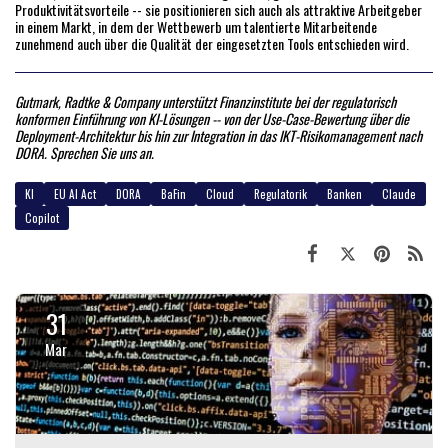
Produktivitätsvorteile -- sie positionieren sich auch als attraktive Arbeitgeber
in einem Markt, in dem der Wettbewerb um talentierte Mitarbeitende
zunehmend auch über die Qualität der eingesetzten Tools entschieden wird.
Gutmark, Radtke & Company unterstützt Finanzinstitute bei der regulatorisch
konformen Einführung von KI-Lösungen -- von der Use-Case-Bewertung über die
Deployment-Architektur bis hin zur Integration in das IKT-Risikomanagement nach
DORA. Sprechen Sie uns an.
KI
EU AI Act
DORA
BaFin
Cloud
Regulatorik
Banken
Claude
Copilot
31
Mar